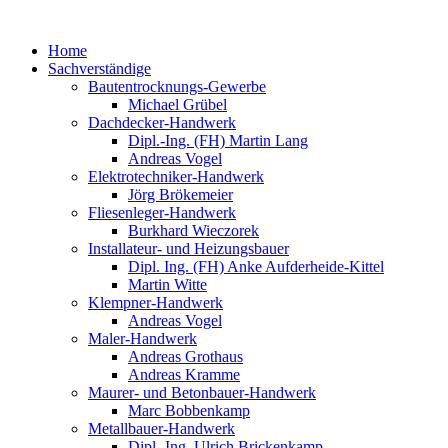
Home
Sachverständige
Bautentrocknungs-Gewerbe
Michael Grübel
Dachdecker-Handwerk
Dipl.-Ing. (FH) Martin Lang
Andreas Vogel
Elektrotechniker-Handwerk
Jörg Brökemeier
Fliesenleger-Handwerk
Burkhard Wieczorek
Installateur- und Heizungsbauer
Dipl. Ing. (FH) Anke Aufderheide-Kittel
Martin Witte
Klempner-Handwerk
Andreas Vogel
Maler-Handwerk​
Andreas Grothaus
Andreas Kramme
Maurer- und Betonbauer-Handwerk​
Marc Bobbenkamp
Metallbauer-Handwerk​
Dipl.-Ing. Ulrich Brickenkamp