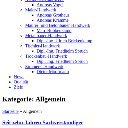
Andreas Vogel
Maler-Handwerk​
Andreas Grothaus
Andreas Kramme
Maurer- und Betonbauer-Handwerk​
Marc Bobbenkamp
Metallbauer-Handwerk​
Dipl.-Ing. Ulrich Brickenkamp
Tischler-Handwerk
Dipl.-Ing. Friedhelm Spruch
Trockenbau-Handwerk
Dipl.-Ing. Friedhelm Spruch
Zimmerer-Handwerk
Dieter Moormann
News
Qualität
Ziele
Kategorie: Allgemein
Startseite
»
Allgemein
Seit zehn Jahren Sachverständiger