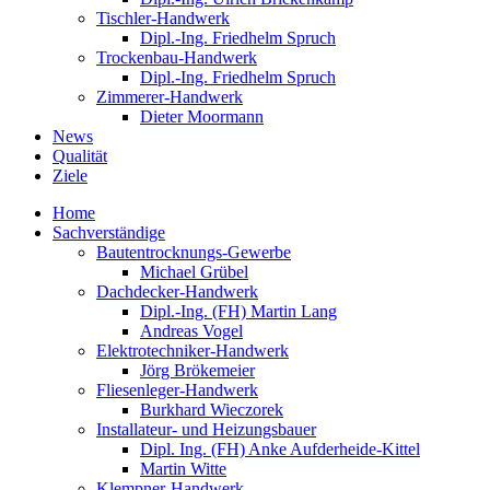
Tischler-Handwerk
Dipl.-Ing. Friedhelm Spruch
Trockenbau-Handwerk
Dipl.-Ing. Friedhelm Spruch
Zimmerer-Handwerk
Dieter Moormann
News
Qualität
Ziele
Home
Sachverständige
Bautentrocknungs-Gewerbe
Michael Grübel
Dachdecker-Handwerk
Dipl.-Ing. (FH) Martin Lang
Andreas Vogel
Elektrotechniker-Handwerk
Jörg Brökemeier
Fliesenleger-Handwerk
Burkhard Wieczorek
Installateur- und Heizungsbauer
Dipl. Ing. (FH) Anke Aufderheide-Kittel
Martin Witte
Klempner-Handwerk